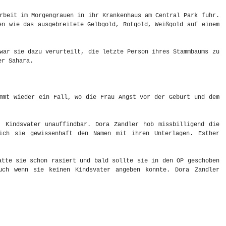
rbeit im Morgengrauen in ihr Krankenhaus am Central Park fuhr.
en wie das ausgebreitete Gelbgold, Rotgold, Weißgold auf einem
war sie dazu verurteilt, die letzte Person ihres Stammbaums zu
er Sahara.
mmt wieder ein Fall, wo die Frau Angst vor der Geburt und dem
, Kindsvater unauffindbar. Dora Zandler hob missbilligend die
ich sie gewissenhaft den Namen mit ihren Unterlagen. Esther
atte sie schon rasiert und bald sollte sie in den OP geschoben
uch wenn sie keinen Kindsvater angeben konnte. Dora Zandler