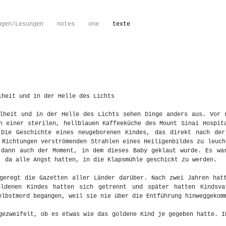
ngen/Lesungen
notes
one
texte
lheit und in der Helle des Lichts
elheit und in der Helle des Lichts sehen Dinge anders aus. Vor 
n einer sterilen, hellblauen Kaffeeküche des Mount Sinai Hospit
 Die Geschichte eines neugeborenen Kindes, das direkt nach der
 Richtungen verströmenden Strahlen eines Heiligenbildes zu leuch
 dann auch der Moment, in dem dieses Baby geklaut wurde. Es wa
, da alle Angst hatten, in die Klapsmühle geschickt zu werden.
fgeregt die Gazetten aller Länder darüber. Nach zwei Jahren hat
oldenen Kindes hatten sich getrennt und später hatten Kindsv
elbstmord begangen, weil sie nie über die Entführung hinweggekom
gezweifelt, ob es etwas wie das goldene Kind je gegeben hatte. I