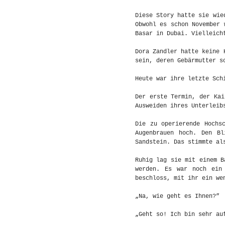
Diese Story hatte sie wie
Obwohl es schon November 
Basar in Dubai. Vielleich
Dora Zandler hatte keine 
sein, deren Gebärmutter s
Heute war ihre letzte Sch
Der erste Termin, der Kai
Ausweiden ihres Unterleib
Die zu operierende Hochs
Augenbrauen hoch. Den Bl
Sandstein. Das stimmte al
Ruhig lag sie mit einem B
werden. Es war noch ein
beschloss, mit ihr ein we
„Na, wie geht es Ihnen?”
„Geht so! Ich bin sehr au