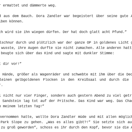
r ermattet und dämmerte weg.
d aus dem Bauch. Dora Zandler war begeistert über seine gute 
iben können.
ch wird sie ihn wiegen dürfen. Der hat doch glatt acht Pfund.”
lschnur durch und plötzlich war der ganze OP in goldenes Licht 
 wusste, ihre Augen durfte sie nicht zumachen. Alle anderen hatt
 beugte sich über das Kind und sagte mit dunkler Stimme:
t dir vor!”
 Hände, größer als Wagenräder und schwebte mit ihm über die Dec
leinen gelbgoldenen Flocken in den Kreißsaal und durch die 
r.
l nicht nur vier Finger, sondern auch gestern Abend zu viel getr
r Sandstein lag tot auf der Pritsche. Das Kind war weg. Das Cha
n meinem letzten Tag!”
 vernommen hatte, wollte Dora Zandler müde und mit allen möglic
 Park Slope zu gehen. „Was es alles gibt?!” Sie setzte sich au
 zu groß geworden”, schoss es ihr durch den Kopf, bevor sie die 