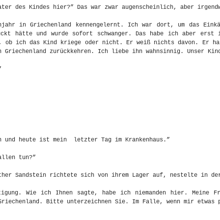
ater des Kindes hier?” Das war zwar augenscheinlich, aber irgend
hjahr in Griechenland kennengelernt. Ich war dort, um das Eink
ückt hätte und wurde sofort schwanger. Das habe ich aber erst 
, ob ich das Kind kriege oder nicht. Er weiß nichts davon. Er ha
h Griechenland zurückkehren. Ich liebe ihn wahnsinnig. Unser Kin
”
n und heute ist mein letzter Tag im Krankenhaus.”
allen tun?”
her Sandstein richtete sich von ihrem Lager auf, nestelte in de
tigung. Wie ich Ihnen sagte, habe ich niemanden hier. Meine Fr
Griechenland. Bitte unterzeichnen Sie. Im Falle, wenn mir etwas 