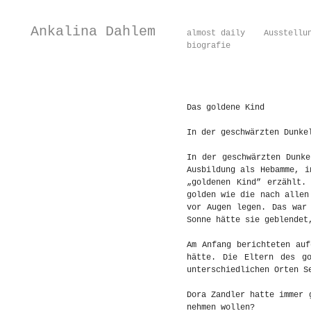
Ankalina Dahlem
almost daily
Ausstellu
biografie
Das goldene Kind
In der geschwärzten Dunke
In der geschwärzten Dunk
Ausbildung als Hebamme, i
„goldenen Kind” erzählt.
golden wie die nach allen
vor Augen legen. Das war
Sonne hätte sie geblendet
Am Anfang berichteten au
hätte. Die Eltern des g
unterschiedlichen Orten S
Dora Zandler hatte immer 
nehmen wollen?