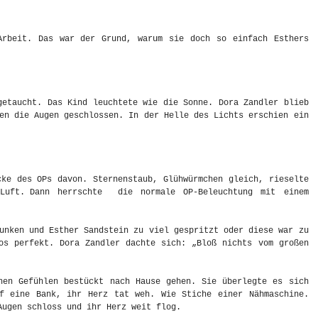
Arbeit. Das war der Grund, warum sie doch so einfach Esthers
getaucht. Das Kind leuchtete wie die Sonne. Dora Zandler blieb
en die Augen geschlossen. In der Helle des Lichts erschien ein
ke des OPs davon. Sternenstaub, Glühwürmchen gleich, rieselte
Luft. Dann herrschte die normale OP-Beleuchtung mit einem
unken und Esther Sandstein zu viel gespritzt oder diese war zu
os perfekt. Dora Zandler dachte sich: „Bloß nichts vom großen
hen Gefühlen bestückt nach Hause gehen. Sie überlegte es sich
f eine Bank, ihr Herz tat weh. Wie Stiche einer Nähmaschine.
Augen schloss und ihr Herz weit flog.