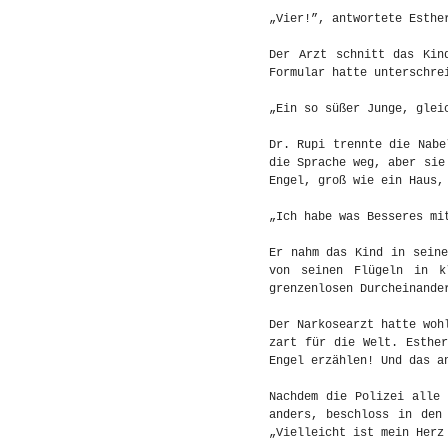
„Vier!”, antwortete Esthe
Der Arzt schnitt das Kin
Formular hatte unterschre
„Ein so süßer Junge, glei
Dr. Rupi trennte die Nabe
die Sprache weg, aber sie
Engel, groß wie ein Haus,
„Ich habe was Besseres mi
Er nahm das Kind in seine
von seinen Flügeln in k
grenzenlosen Durcheinande
Der Narkosearzt hatte woh
zart für die Welt. Esthe
Engel erzählen! Und das a
Nachdem die Polizei alle
anders, beschloss in den
„Vielleicht ist mein Herz