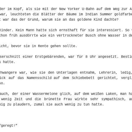
der im Kopf, als sie mit der New Yorker U-Bahn auf dem Weg zur A
war, leuchteten die Blätter der Bäume im Indian Summer goldfarb
t war das der Grund, warum sie an das goldene Kind dachte?
Kinder. Kein Mann hatte sich ernsthaft für sie interessiert. So 
chon früh ausdörrte wie ein vertrockneter Busch ohne Wasser in d
icht, bevor sie in Rente gehen sollte.
serschnitt einer Erstgebärenden, war für 8 Uhr angesetzt. Besti
s hatte.
chwangere war, wie sie den Unterlagen entnahm, Lehrerin, ledig
ick auf das Namensschild auf dem Schiebebett gerichtet, vergl
so.
auch, der einer Wassermelone glich, auf dem weißen Laken, man h
 wenig Zeit und die brünette Frau wirkte sehr sympathisch, a
nig zu plaudern, zumal sie auch wenig zu tun hatte.
fgeregt!”