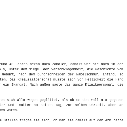
rund 40 Jahren bekam Dora Zandler, damals war sie noch in der
als, unter dem Siegel der Verschwiegenheit, die Geschichte vom
 Geburt, nach dem Durchschneiden der Nabelschnur, anfing, so
ten. Das Kreißsaalpersonal musste sich vor Helligkeit die Hand
r ein Skandal. Nach außen sagte das ganze Klinikpersonal, die
ten sich alle Wogen geglättet, als ob es den Fall nie gegeben
ater und -mutter am selben Tag, zur selben Uhrzeit, aber an
men waren.
m Stillen fragte sie sich, ob man sie damals auf den Arm hatte