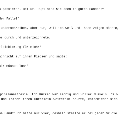
s passieren. Bei Dr. Rupi sind Sie doch in guten Händen!”
der Fälle!”
 unterschreiben, aber nur, weil ich weiß und Ihnen zeigen möchte
er durch und unterzeichnete.
rleichterung für mich!”
achricht auf ihren Piepser und sagte:
wir müssen los!”
pinalanästhesie. Ihr Rücken war sehnig und voller Muskeln. Es w
 und Esther ihren Unterleib weiterhin spürte, entschieden sic
:
ne Hand?” Er hatte nur vier, deshalb stellte er bei jeder OP die