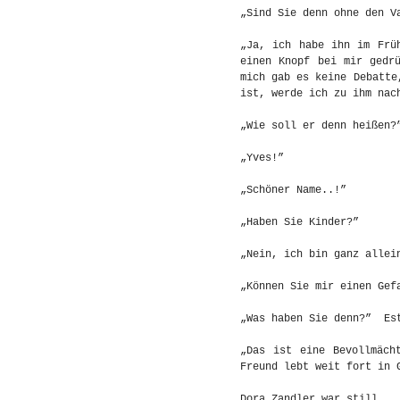
„Sind Sie denn ohne den V
„Ja, ich habe ihn im Frü
einen Knopf bei mir gedr
mich gab es keine Debatte
ist, werde ich zu ihm nac
„Wie soll er denn heißen?
„Yves!”
„Schöner Name..!”
„Haben Sie Kinder?”
„Nein, ich bin ganz allei
„Können Sie mir einen Gef
„Was haben Sie denn?” Est
„Das ist eine Bevollmäch
Freund lebt weit fort in 
Dora Zandler war still.