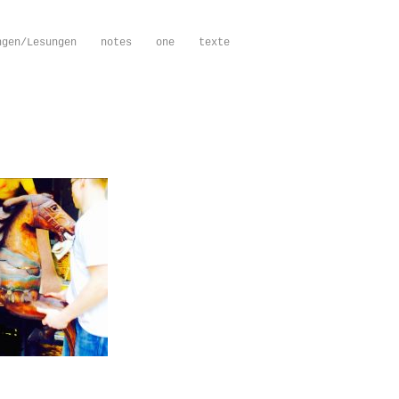
ngen/Lesungen
notes
one
texte