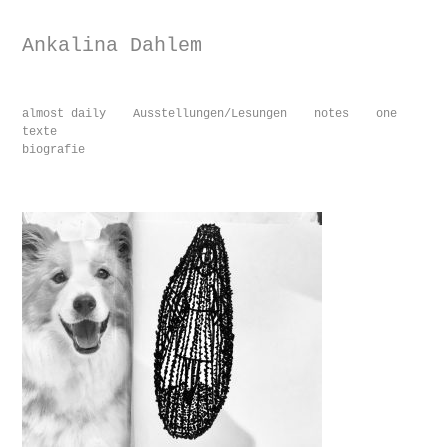
Ankalina Dahlem
almost daily
Ausstellungen/Lesungen
notes
one
texte
biografie