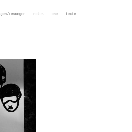
ngen/Lesungen
notes
one
texte