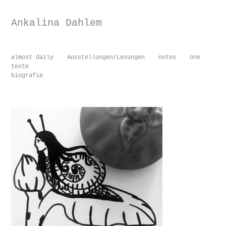
Ankalina Dahlem
almost daily
Ausstellungen/Lesungen
notes
one
texte
biografie